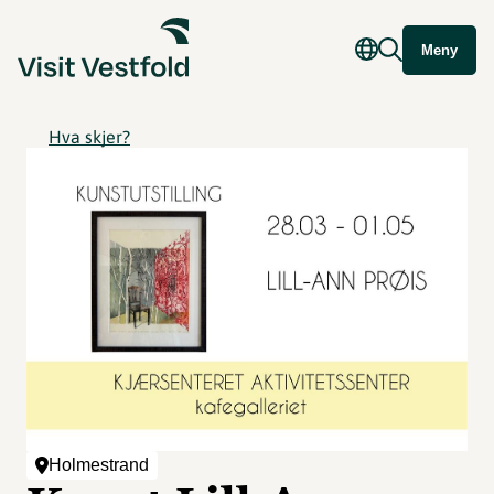
Meny
Hva skjer?
Holmestrand