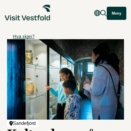
Meny
Hva skjer?
Sandefjord