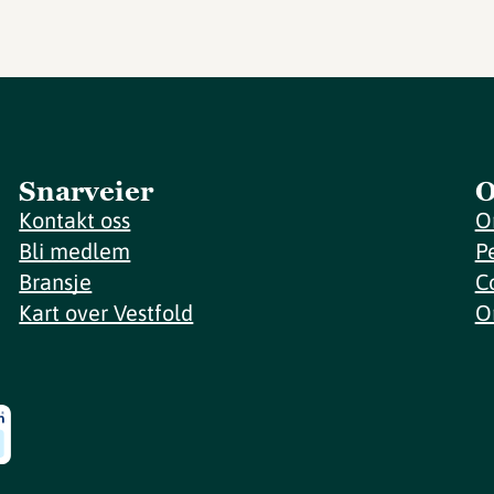
Snarveier
O
Kontakt oss
O
Bli medlem
P
Bransje
C
Kart over Vestfold
O