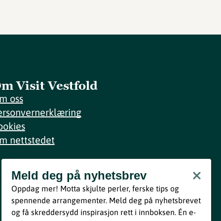
m Visit Vestfold
m oss
ersonvernerklæring
ookies
m nettstedet
Meld deg på nyhetsbrev
Meld deg på nyhetsbrev
Oppdag mer! Motta skjulte perler, ferske tips og
Bli med
spennende arrangementer. Meld deg på nyhetsbrevet
og få skreddersydd inspirasjon rett i innboksen. Én e-
Ved å melde deg inn godtar du våre vilkår i henhold til vår