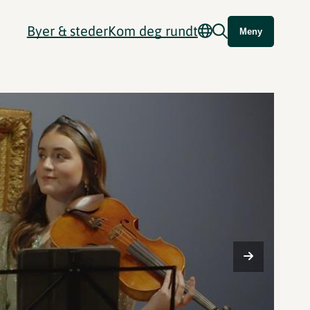
Byer & steder
Kom deg rundt
Meny