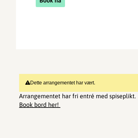
Book nå
Dette arrangementet har vært.
Arrangementet har fri entré med spiseplikt.
Book bord her!