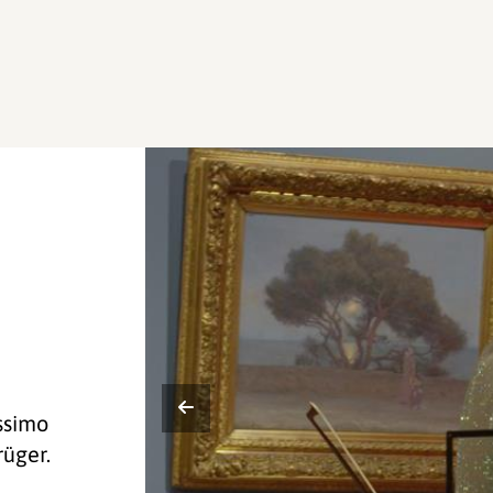
issimo
rüger.