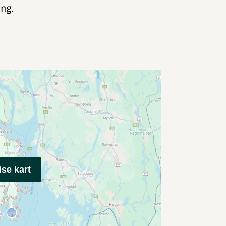
ing.
ise kart