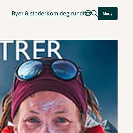
Byer & steder
Kom deg rundt
Meny