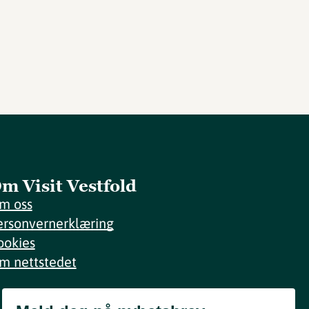
m Visit Vestfold
m oss
ersonvernerklæring
ookies
m nettstedet
Meld deg på nyhetsbrev