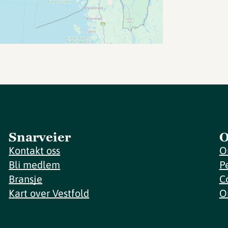
Snarveier
O
Kontakt oss
O
Bli medlem
P
Bransje
C
Kart over Vestfold
O