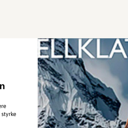
en
ære
 styrke