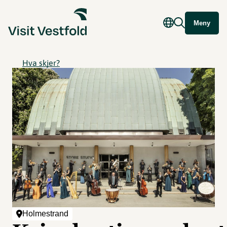
Meny
Hva skjer?
Holmestrand