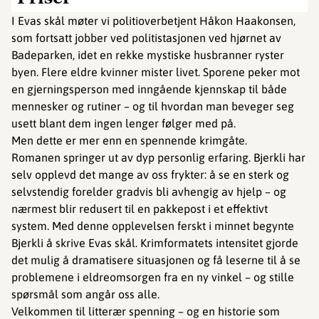
I Evas skål møter vi politioverbetjent Håkon Haakonsen,
som fortsatt jobber ved politistasjonen ved hjørnet av
Badeparken, idet en rekke mystiske husbranner ryster
byen. Flere eldre kvinner mister livet. Sporene peker mot
en gjerningsperson med inngående kjennskap til både
mennesker og rutiner – og til hvordan man beveger seg
usett blant dem ingen lenger følger med på.
Men dette er mer enn en spennende krimgåte.
Romanen springer ut av dyp personlig erfaring. Bjerkli har
selv opplevd det mange av oss frykter: å se en sterk og
selvstendig forelder gradvis bli avhengig av hjelp – og
nærmest blir redusert til en pakkepost i et effektivt
system. Med denne opplevelsen ferskt i minnet begynte
Bjerkli å skrive Evas skål. Krimformatets intensitet gjorde
det mulig å dramatisere situasjonen og få leserne til å se
problemene i eldreomsorgen fra en ny vinkel – og stille
spørsmål som angår oss alle.
Velkommen til litterær spenning – og en historie som