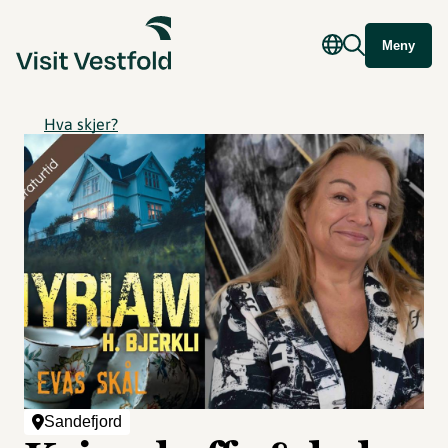
Meny
Hva skjer?
Sandefjord