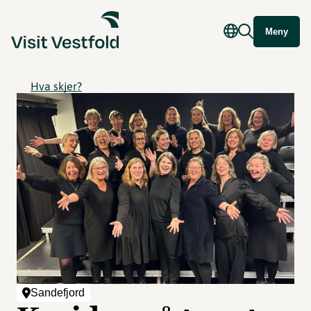
Meny
Hva skjer?
Sandefjord