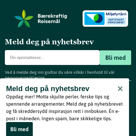
Meld deg på nyhetsbrev
Bli med
Ved å melde deg inn godtar du våre vilkår i henhold til vår
personvernerklæring
.
www.visitvestfold.com
Meld deg på nyhetsbrev
Turistinformasjon
Oppdag mer! Motta skjulte perler, ferske tips og
Vestfold Fylkeskommune
spennende arrangementer. Meld deg på nyhetsbrevet
By
Breakfast
og få skreddersydd inspirasjon rett i innboksen. Én e-
post i måneden. Ingen spam, bare skikkelige tips.
Bli med