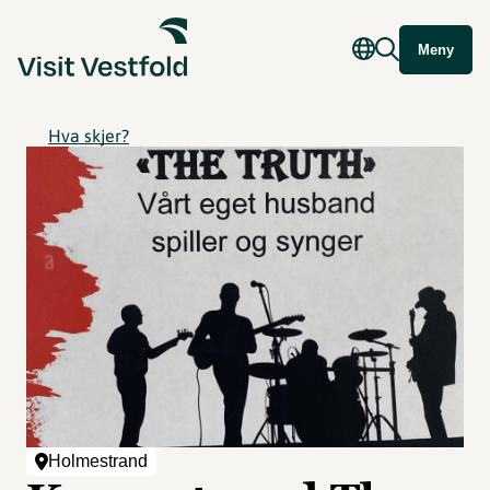
Meny
Hva skjer?
Holmestrand