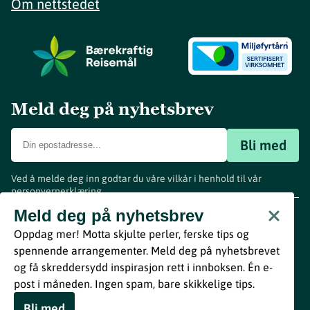
Om nettstedet
Meld deg på nyhetsbrev
Bli med
Ved å melde deg inn godtar du våre vilkår i henhold til vår
personvernerklæring
.
www.visitvestfold.com
Meld deg på nyhetsbrev
Turistinformasjon
Oppdag mer! Motta skjulte perler, ferske tips og
Vestfold Fylkeskommune
spennende arrangementer. Meld deg på nyhetsbrevet
By
Breakfast
og få skreddersydd inspirasjon rett i innboksen. Én e-
post i måneden. Ingen spam, bare skikkelige tips.
Bli med