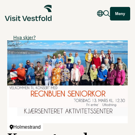
Meny
Hva skjer?
Holmestrand