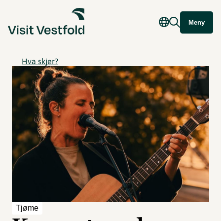
Meny
Hva skjer?
Tjøme