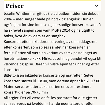
Priser
Josefin Winther har gitt ut 8 studioalbum siden sin debut i
2006 – med sanger både på norsk og engelsk. Hun er
også kjent for sine intense og personlige konserter, samt å
ha skrevet sangen som vant MGP i 2014 og ha utgitt to
bøker, hvor én av dem er en sangbok.
Konsertbilletten inkluderer servering av en middagsrett
etter konserten, som spises samlet når konserten er
ferdig. Retten vil være en variant av fersk pasta laget av
husets italienske kokk, Mirko. Josefin og bandet vil også bli
værende og spise. Baren vil være åpen før, under og etter
konserten.
Billettprisen inkluderer konserten og matretten. Selve
konserten starter kl. 18.00, men dørene åpner fra kl. 17.00.
Maten serveres etter at konserten er over – estimert
konserttid er på 70-75 min
Allergier: Det vil være en felles pastarett for alle gjester
som serveres på kvelden – har du noen allergier eller