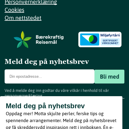
Personvernerklæring
Cookies
Om nettstedet
Meld deg på nyhetsbrev
Bli med
Ved å melde deg inn godtar du våre vilkår i henhold til vår
personvernerklæring
.
www.visitvestfold.com
Meld deg på nyhetsbrev
Turistinformasjon
Oppdag mer! Motta skjulte perler, ferske tips og
Vestfold Fylkeskommune
spennende arrangementer. Meld deg på nyhetsbrevet
By
Breakfast
og få skreddersydd inspirasjon rett i innboksen. Én e-