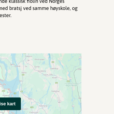
de klassisk fiolin ved Norges
med bratsj ved samme høyskole, og
ester.
ise kart