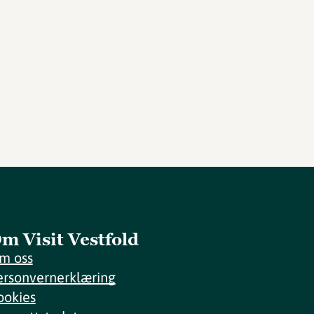
m Visit Vestfold
m oss
ersonvernerklæring
ookies