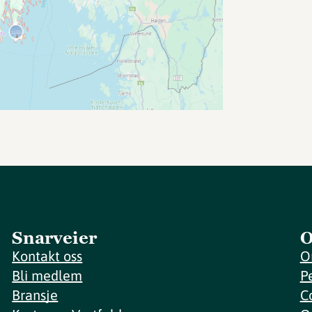
Snarveier
O
Kontakt oss
O
Bli medlem
P
Bransje
C