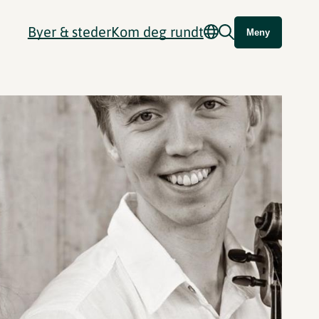
Byer & steder
Kom deg rundt
Meny