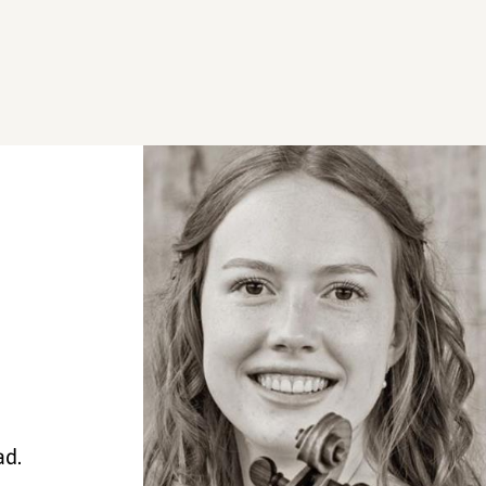
g
ad.