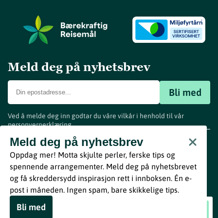
Meld deg på nyhetsbrev
Bli med
Ved å melde deg inn godtar du våre vilkår i henhold til vår
personvernerklæring
.
www.visitvestfold.com
Meld deg på nyhetsbrev
Turistinformasjon
Oppdag mer! Motta skjulte perler, ferske tips og
Vestfold Fylkeskommune
spennende arrangementer. Meld deg på nyhetsbrevet
By
Breakfast
og få skreddersydd inspirasjon rett i innboksen. Én e-
post i måneden. Ingen spam, bare skikkelige tips.
Bli med
Kino på Biorama: The Running Man
Book nå