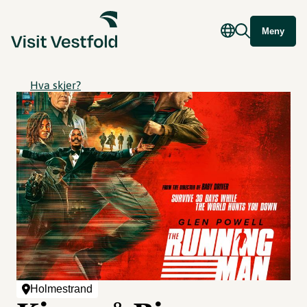
Meny
Hva skjer?
Holmestrand