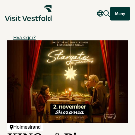
Meny
Hva skjer?
Holmestrand