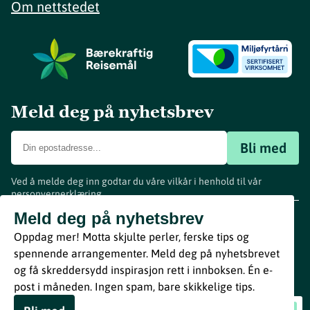
Om nettstedet
Meld deg på nyhetsbrev
Bli med
Ved å melde deg inn godtar du våre vilkår i henhold til vår
personvernerklæring
.
www.visitvestfold.com
Meld deg på nyhetsbrev
Turistinformasjon
Oppdag mer! Motta skjulte perler, ferske tips og
Vestfold Fylkeskommune
spennende arrangementer. Meld deg på nyhetsbrevet
By
Breakfast
og få skreddersydd inspirasjon rett i innboksen. Én e-
post i måneden. Ingen spam, bare skikkelige tips.