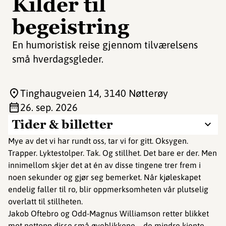
Kilder til
begeistring
En humoristisk reise gjennom tilværelsens
små hverdagsgleder.
Tinghaugveien 14
, 3140 Nøtterøy
26. sep. 2026
Tider & billetter
Mye av det vi har rundt oss, tar vi for gitt. Oksygen.
Trapper. Lyktestolper. Tak. Og stillhet. Det bare er der. Men
innimellom skjer det at én av disse tingene trer frem i
noen sekunder og gjør seg bemerket. Når kjøleskapet
endelig faller til ro, blir oppmerksomheten vår plutselig
overlatt til stillheten.
Jakob Oftebro og Odd-Magnus Williamson retter blikket
mot nettopp disse små øyeblikkene – de mindre kjente