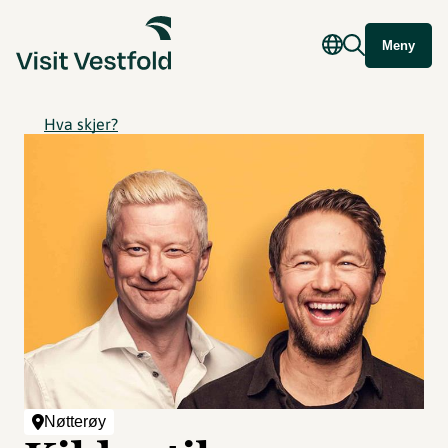
Meny
Hva skjer?
Nøtterøy