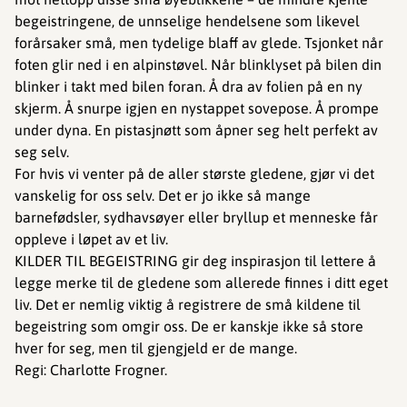
begeistringene, de unnselige hendelsene som likevel
forårsaker små, men tydelige blaff av glede. Tsjonket når
foten glir ned i en alpinstøvel. Når blinklyset på bilen din
blinker i takt med bilen foran. Å dra av folien på en ny
skjerm. Å snurpe igjen en nystappet sovepose. Å prompe
under dyna. En pistasjnøtt som åpner seg helt perfekt av
seg selv.
For hvis vi venter på de aller største gledene, gjør vi det
vanskelig for oss selv. Det er jo ikke så mange
barnefødsler, sydhavsøyer eller bryllup et menneske får
oppleve i løpet av et liv.
KILDER TIL BEGEISTRING gir deg inspirasjon til lettere å
legge merke til de gledene som allerede finnes i ditt eget
liv. Det er nemlig viktig å registrere de små kildene til
begeistring som omgir oss. De er kanskje ikke så store
hver for seg, men til gjengjeld er de mange.
Regi: Charlotte Frogner.