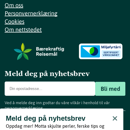
Om oss
Personvernerklæring
Cookies
Om nettstedet
Meld deg på nyhetsbrev
Bli med
Ved å melde deg inn godtar du våre vilkår i henhold til vår
personvernerklæring
.
www.visitvestfold.com
Meld deg på nyhetsbrev
Turistinformasjon
Oppdag mer! Motta skjulte perler, ferske tips og