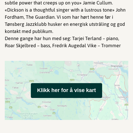
subtle power that creeps up on you» Jamie Cullum.
«Dickson is a thoughtful singer with a lustrous tone» John
Fordham, The Guardian. Vi som har hørt henne før i
Tønsberg Jazzklubb husker en energisk utstråling og god
kontakt med publikum.
Denne gange har hun med seg: Tarjei Terland – piano,
Roar Skjelbred – bass, Fredrik Augedal Vike – Trommer
Klikk her for å vise kart