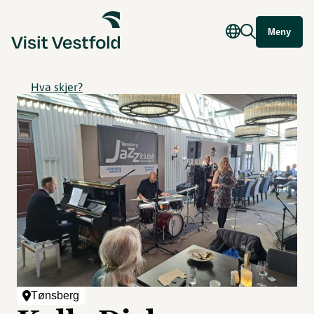
Meny
Hva skjer?
Tønsberg