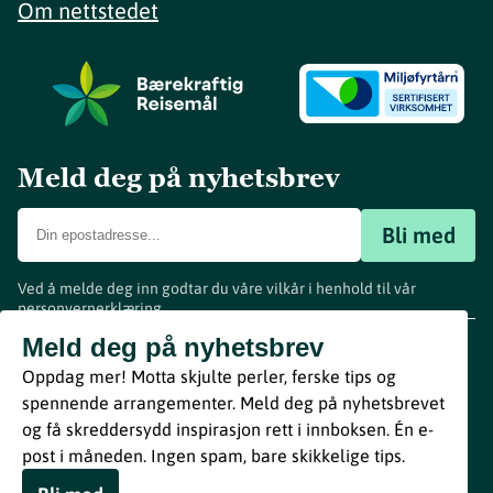
Om nettstedet
Meld deg på nyhetsbrev
Bli med
Ved å melde deg inn godtar du våre vilkår i henhold til vår
personvernerklæring
.
www.visitvestfold.com
Meld deg på nyhetsbrev
Turistinformasjon
Oppdag mer! Motta skjulte perler, ferske tips og
Vestfold Fylkeskommune
spennende arrangementer. Meld deg på nyhetsbrevet
By
Breakfast
og få skreddersydd inspirasjon rett i innboksen. Én e-
post i måneden. Ingen spam, bare skikkelige tips.