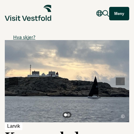
Meny
Hva skjer?
©
Larvik