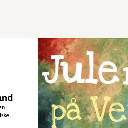
and
en
iske