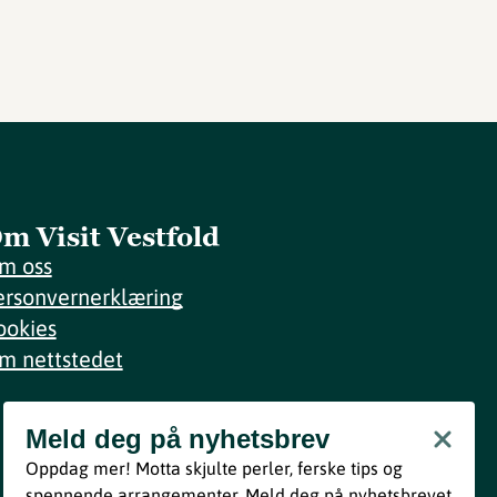
m Visit Vestfold
m oss
ersonvernerklæring
ookies
m nettstedet
Meld deg på nyhetsbrev
Meld deg på nyhetsbrev
Oppdag mer! Motta skjulte perler, ferske tips og
Bli med
spennende arrangementer. Meld deg på nyhetsbrevet