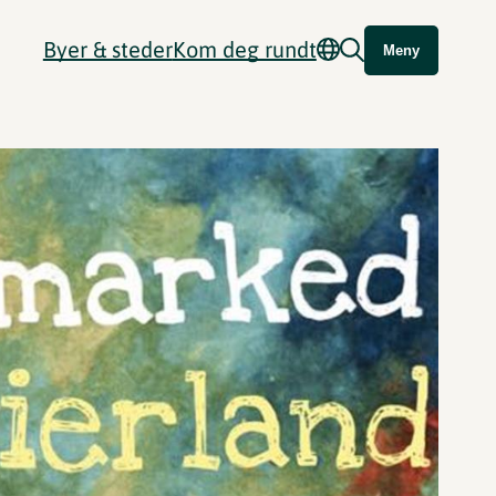
Byer & steder
Kom deg rundt
Meny