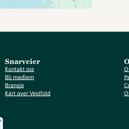
Snarveier
O
Kontakt oss
O
Bli medlem
P
Bransje
C
Kart over Vestfold
O