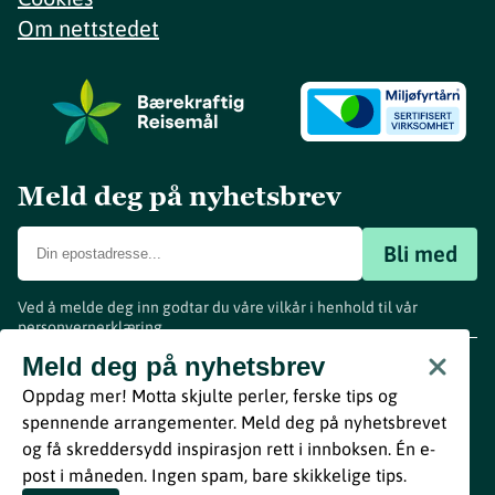
Om nettstedet
Meld deg på nyhetsbrev
Bli med
Ved å melde deg inn godtar du våre vilkår i henhold til vår
personvernerklæring
.
www.visitvestfold.com
Meld deg på nyhetsbrev
Turistinformasjon
Oppdag mer! Motta skjulte perler, ferske tips og
Vestfold Fylkeskommune
spennende arrangementer. Meld deg på nyhetsbrevet
By
Breakfast
og få skreddersydd inspirasjon rett i innboksen. Én e-
post i måneden. Ingen spam, bare skikkelige tips.