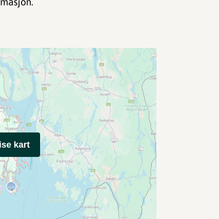
rmasjon.
ise kart