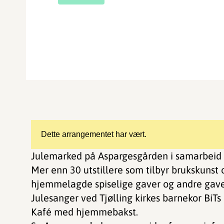
Dette arrangementet har vært.
Julemarked på Aspargesgården i samarbeid 
Mer enn 30 utstillere som tilbyr brukskunst o
hjemmelagde spiselige gaver og andre gave
Julesanger ved Tjølling kirkes barnekor BiTs c
Kafé med hjemmebakst.