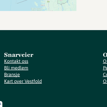
Snarveier
O
Kontakt oss
O
Bli medlem
P
Bransje
C
Kart over Vestfold
O