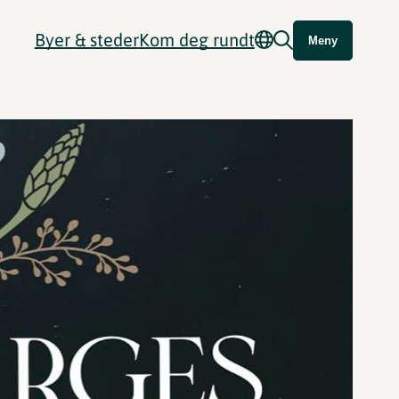
Byer & steder
Kom deg rundt
Meny