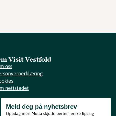
m Visit Vestfold
m oss
ersonvernerklæring
ookies
m nettstedet
Meld deg på nyhetsbrev
Meld deg på nyhetsbrev
Oppdag mer! Motta skjulte perler, ferske tips og
Bli med