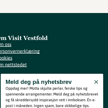
m Visit Vestfold
m oss
ersonvernerklæring
ookies
m nettstedet
Meld deg på nyhetsbrev
Meld deg på nyhetsbrev
Oppdag mer! Motta skjulte perler, ferske tips og
Bli med
spennende arrangementer. Meld deg på nyhetsbrevet
og få skreddersydd inspirasjon rett i innboksen. Én e-
Ved å melde deg inn godtar du våre vilkår i henhold til vår
post i måneden. Ingen spam, bare skikkelige tips.
personvernerklæring
.