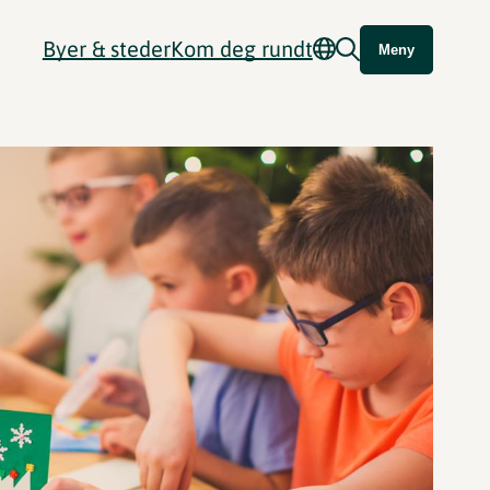
Byer & steder
Kom deg rundt
Meny