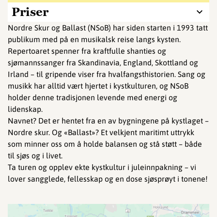
Priser
Nordre Skur og Ballast (NSoB) har siden starten i 1993 tatt
publikum med på en musikalsk reise langs kysten.
Repertoaret spenner fra kraftfulle shanties og
sjømannssanger fra Skandinavia, England, Skottland og
Irland – til gripende viser fra hvalfangsthistorien. Sang og
musikk har alltid vært hjertet i kystkulturen, og NSoB
holder denne tradisjonen levende med energi og
lidenskap.
Navnet? Det er hentet fra en av bygningene på kystlaget –
Nordre skur. Og «Ballast»? Et velkjent maritimt uttrykk
som minner oss om å holde balansen og stå støtt – både
til sjøs og i livet.
Ta turen og opplev ekte kystkultur i juleinnpakning – vi
lover sangglede, fellesskap og en dose sjøsprøyt i tonene!