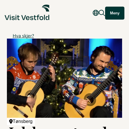
Meny
Hva skjer?
Tønsberg