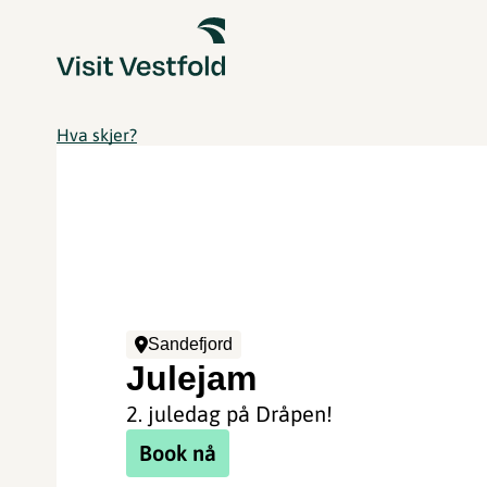
Hva skjer?
Sandefjord
Julejam
2. juledag på Dråpen!
Book nå