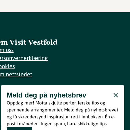
m Visit Vestfold
m oss
ersonvernerklæring
ookies
m nettstedet
Meld deg på nyhetsbrev
Meld deg på nyhetsbrev
Oppdag mer! Motta skjulte perler, ferske tips og
Bli med
spennende arrangementer. Meld deg på nyhetsbrevet
og få skreddersydd inspirasjon rett i innboksen. Én e-
Ved å melde deg inn godtar du våre vilkår i henhold til vår
post i måneden. Ingen spam, bare skikkelige tips.
personvernerklæring
.