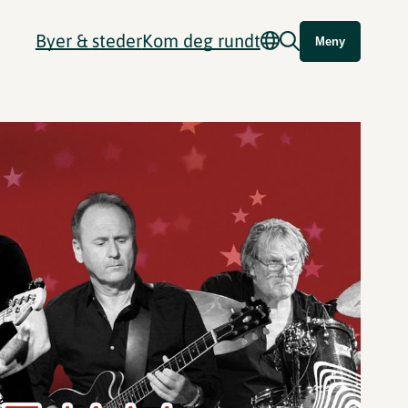
Byer & steder
Kom deg rundt
Meny