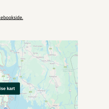
ebookside.
ise kart