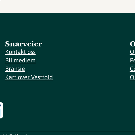
Snarveier
O
Kontakt oss
O
Bli medlem
P
Bransje
C
Kart over Vestfold
O