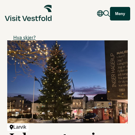
Meny
Hva skjer?
Larvik