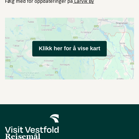
Følg med for oppdateringer på
Larvik By
Klikk her for å vise kart
Reisemål