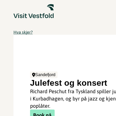
Hva skjer?
Sandefjord
Julefest og konsert
Richard Peschut fra Tyskland spiller j
i Kurbadhagen, og byr på jazz og kjen
poplåter.
Book nå