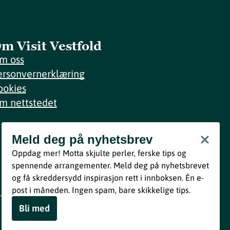
m Visit Vestfold
m oss
ersonvernerklæring
ookies
m nettstedet
Meld deg på nyhetsbrev
Meld deg på nyhetsbrev
Oppdag mer! Motta skjulte perler, ferske tips og
Bli med
spennende arrangementer. Meld deg på nyhetsbrevet
og få skreddersydd inspirasjon rett i innboksen. Én e-
Ved å melde deg inn godtar du våre vilkår i henhold til vår
post i måneden. Ingen spam, bare skikkelige tips.
personvernerklæring
.
Bli med