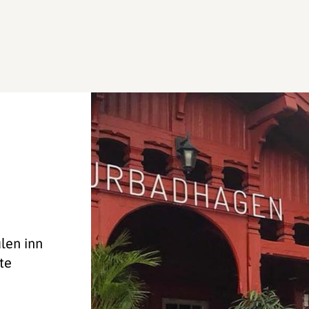
ulen inn
te