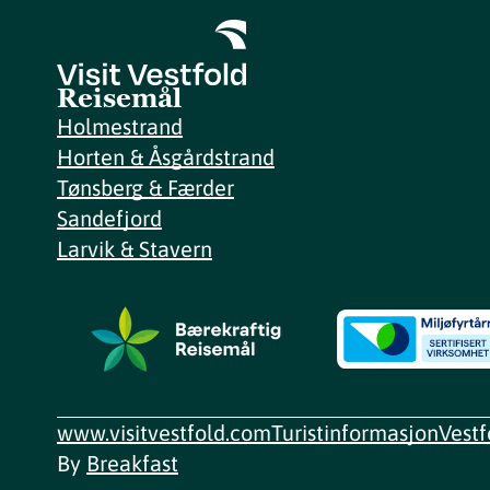
Reisemål
Holmestrand
Horten & Åsgårdstrand
Tønsberg & Færder
Sandefjord
Larvik & Stavern
www.visitvestfold.com
Turistinformasjon
Vest
By
Breakfast