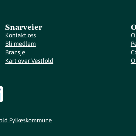
Snarveier
O
Kontakt oss
O
Bli medlem
P
Bransje
C
Kart over Vestfold
O
fold Fylkeskommune