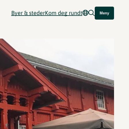
Byer & steder
Kom deg rundt
Meny