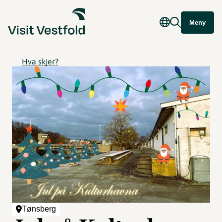
Meny
Hva skjer?
Tønsberg