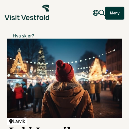
Meny
Hva skjer?
Larvik