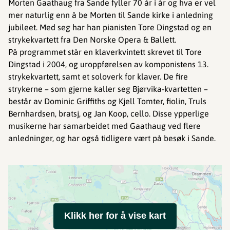
Morten Gaathaug fra Sande fyller 70 år i år og hva er vel
mer naturlig enn å be Morten til Sande kirke i anledning
jubileet. Med seg har han pianisten Tore Dingstad og en
strykekvartett fra Den Norske Opera & Ballett.
På programmet står en klaverkvintett skrevet til Tore
Dingstad i 2004, og uroppførelsen av komponistens 13.
strykekvartett, samt et soloverk for klaver. De fire
strykerne – som gjerne kaller seg Bjørvika-kvartetten –
består av Dominic Griffiths og Kjell Tomter, fiolin, Truls
Bernhardsen, bratsj, og Jan Koop, cello. Disse ypperlige
musikerne har samarbeidet med Gaathaug ved flere
anledninger, og har også tidligere vært på besøk i Sande.
Klikk her for å vise kart