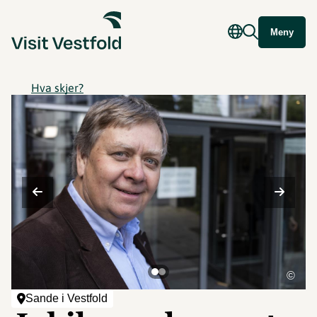
Meny
Hva skjer?
©
Sande i Vestfold