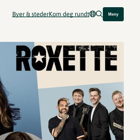
Byer & steder
Kom deg rundt
Meny