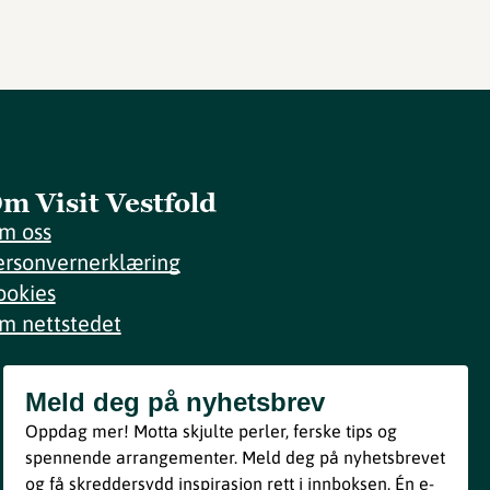
m Visit Vestfold
m oss
ersonvernerklæring
ookies
m nettstedet
Meld deg på nyhetsbrev
Meld deg på nyhetsbrev
Oppdag mer! Motta skjulte perler, ferske tips og
Bli med
spennende arrangementer. Meld deg på nyhetsbrevet
og få skreddersydd inspirasjon rett i innboksen. Én e-