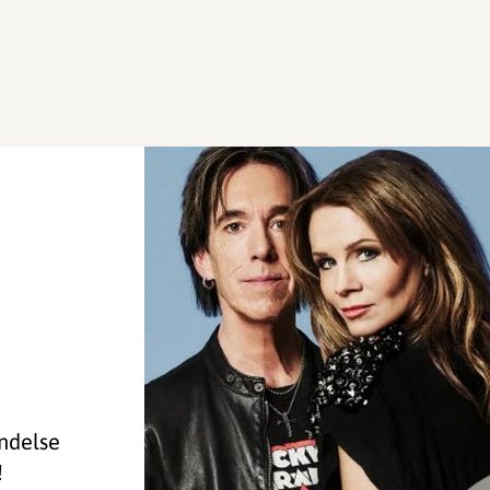
indelse
!