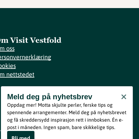
m Visit Vestfold
m oss
ersonvernerklæring
ookies
m nettstedet
Meld deg på nyhetsbrev
Meld deg på nyhetsbrev
Oppdag mer! Motta skjulte perler, ferske tips og
Bli med
spennende arrangementer. Meld deg på nyhetsbrevet
og få skreddersydd inspirasjon rett i innboksen. Én e-
Ved å melde deg inn godtar du våre vilkår i henhold til vår
post i måneden. Ingen spam, bare skikkelige tips.
personvernerklæring
.
Bli med