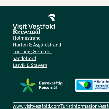
Reisemål
Holmestrand
Horten & Åsgårdstrand
Tønsberg & Færder
Sandefjord
Larvik & Stavern
www.visitvestfold.com
Turistinformasjon
Vest