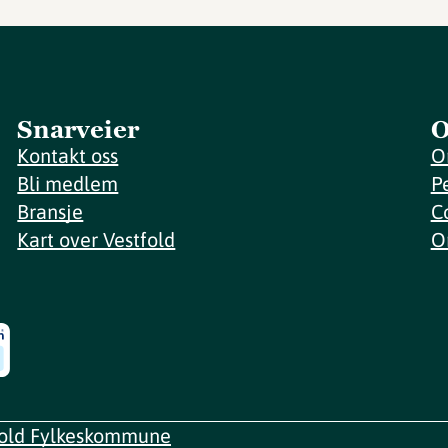
Snarveier
O
Kontakt oss
O
Bli medlem
P
Bransje
C
Kart over Vestfold
O
fold Fylkeskommune