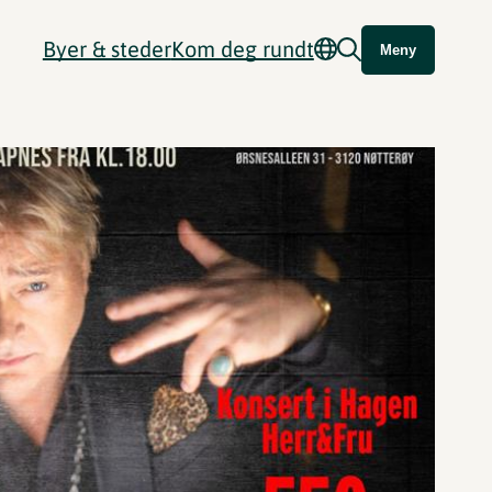
Byer & steder
Kom deg rundt
Meny