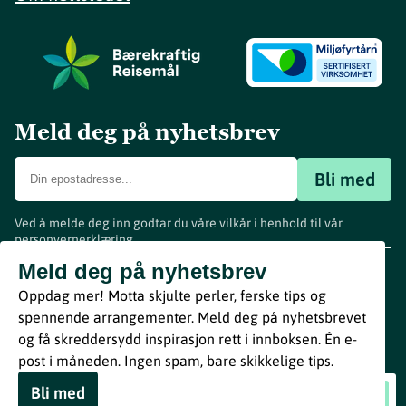
Meld deg på nyhetsbrev
Bli med
Ved å melde deg inn godtar du våre vilkår i henhold til vår
personvernerklæring
.
www.visitvestfold.com
Meld deg på nyhetsbrev
Turistinformasjon
Oppdag mer! Motta skjulte perler, ferske tips og
Vestfold Fylkeskommune
spennende arrangementer. Meld deg på nyhetsbrevet
By
Breakfast
og få skreddersydd inspirasjon rett i innboksen. Én e-
post i måneden. Ingen spam, bare skikkelige tips.
Bli med
Jazzlunsj på Restaurant Victor
Book nå