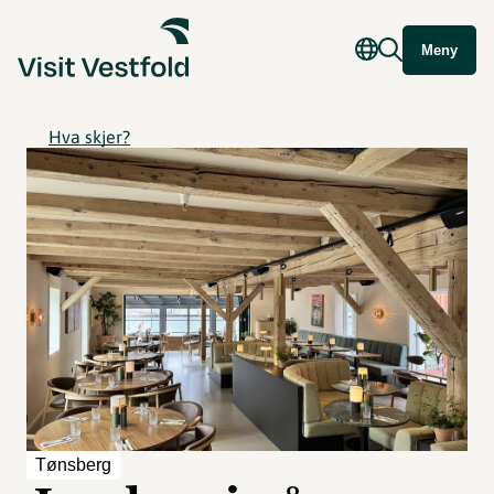
Meny
Hva skjer?
Tønsberg