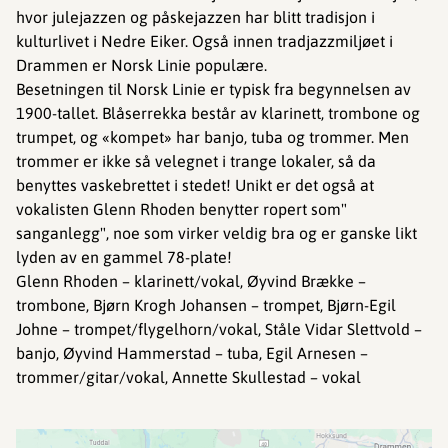
hvor julejazzen og påskejazzen har blitt tradisjon i
kulturlivet i Nedre Eiker. Også innen tradjazzmiljøet i
Drammen er Norsk Linie populære.
Besetningen til Norsk Linie er typisk fra begynnelsen av
1900-tallet. Blåserrekka består av klarinett, trombone og
trumpet, og «kompet» har banjo, tuba og trommer. Men
trommer er ikke så velegnet i trange lokaler, så da
benyttes vaskebrettet i stedet! Unikt er det også at
vokalisten Glenn Rhoden benytter ropert som"
sanganlegg", noe som virker veldig bra og er ganske likt
lyden av en gammel 78-plate!
Glenn Rhoden – klarinett/vokal, Øyvind Brække –
trombone, Bjørn Krogh Johansen – trompet, Bjørn-Egil
Johne – trompet/flygelhorn/vokal, Ståle Vidar Slettvold –
banjo, Øyvind Hammerstad – tuba, Egil Arnesen –
trommer/gitar/vokal, Annette Skullestad – vokal