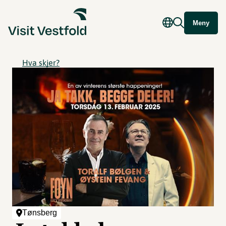
Meny
Hva skjer?
Tønsberg