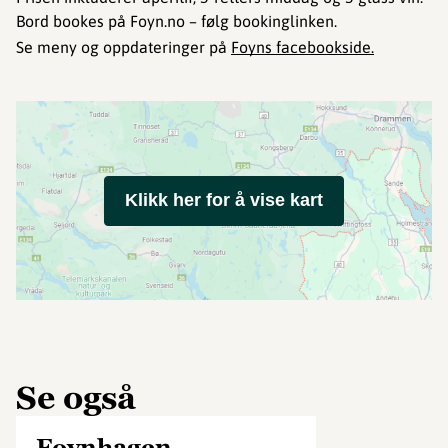
Bord bookes på Foyn.no – følg bookinglinken.
Se meny og oppdateringer på
Foyns facebookside.
Klikk her for å vise kart
Se også
Foynhagen