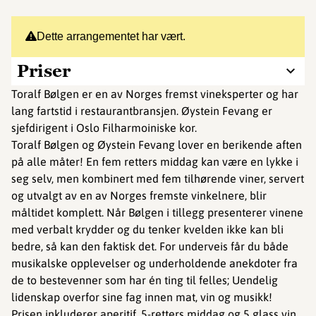
Dette arrangementet har vært.
Priser
Toralf Bølgen er en av Norges fremst vineksperter og har
lang fartstid i restaurantbransjen. Øystein Fevang er
sjefdirigent i Oslo Filharmoiniske kor.
Toralf Bølgen og Øystein Fevang lover en berikende aften
på alle måter! En fem retters middag kan være en lykke i
seg selv, men kombinert med fem tilhørende viner, servert
og utvalgt av en av Norges fremste vinkelnere, blir
måltidet komplett. Når Bølgen i tillegg presenterer vinene
med verbalt krydder og du tenker kvelden ikke kan bli
bedre, så kan den faktisk det. For underveis får du både
musikalske opplevelser og underholdende anekdoter fra
de to bestevenner som har én ting til felles; Uendelig
lidenskap overfor sine fag innen mat, vin og musikk!
Prisen inkluderer aperitif, 5-retters middag og 5 glass vin.