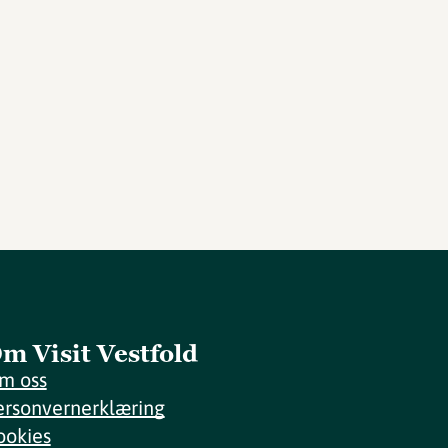
m Visit Vestfold
m oss
ersonvernerklæring
ookies