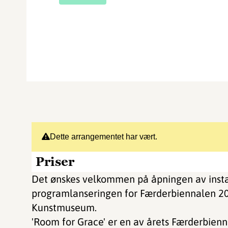
Dette arrangementet har vært.
Priser
Det ønskes velkommen på åpningen av insta
programlanseringen for Færderbiennalen 20
Kunstmuseum.
'Room for Grace' er en av årets Færderbienna