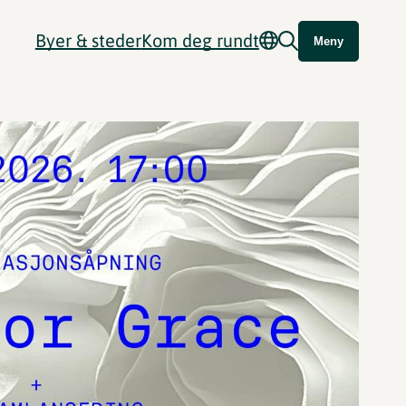
Byer & steder
Kom deg rundt
Meny