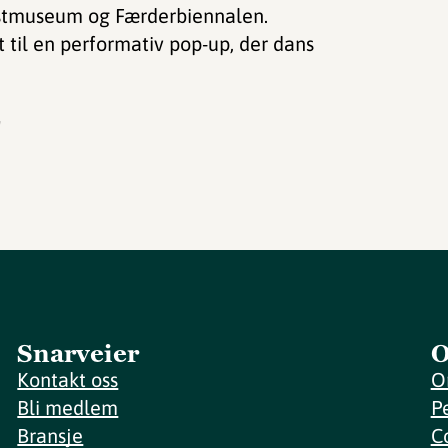
stmuseum og Færderbiennalen.
t til en performativ pop-up, der dans
!
Snarveier
O
Kontakt oss
O
Bli medlem
P
Bransje
C