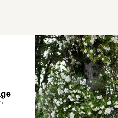
age
r.