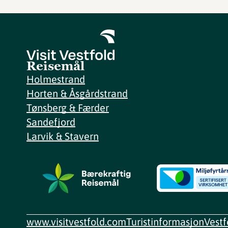
Reisemål
Holmestrand
Horten & Åsgårdstrand
Tønsberg & Færder
Sandefjord
Larvik & Stavern
www.visitvestfold.com
Turistinformasjon
Vest