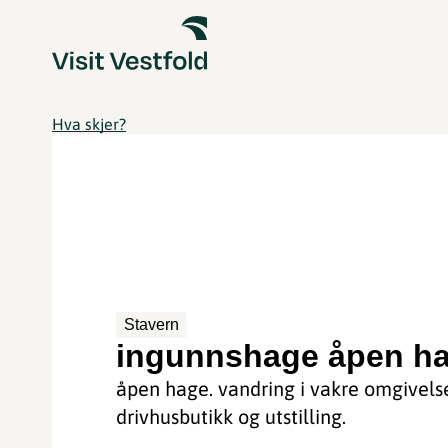
Hva skjer?
Stavern
ingunnshage åpen h
åpen hage. vandring i vakre omgivelse
drivhusbutikk og utstilling.