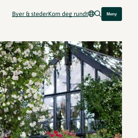
Byer & steder
Kom deg rundt
Meny