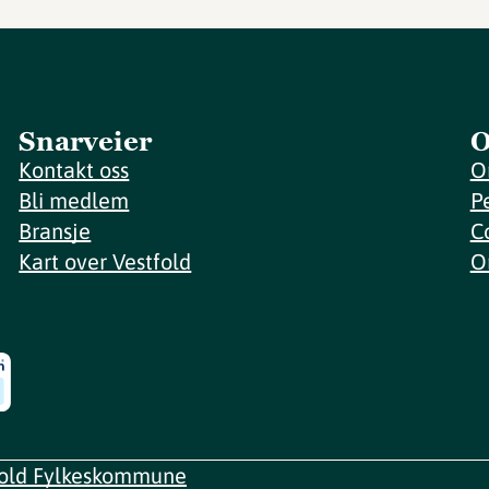
Snarveier
O
Kontakt oss
O
Bli medlem
P
Bransje
C
Kart over Vestfold
O
fold Fylkeskommune