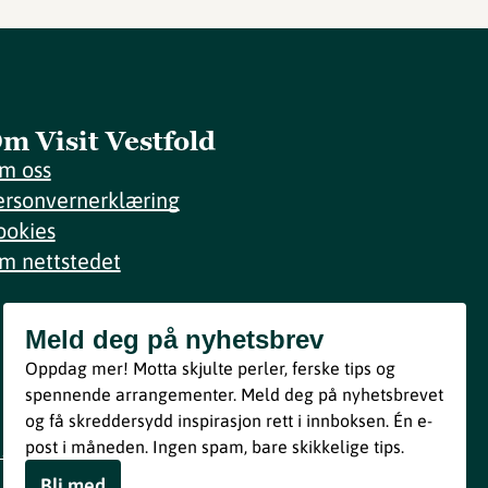
m Visit Vestfold
m oss
ersonvernerklæring
ookies
m nettstedet
Meld deg på nyhetsbrev
Meld deg på nyhetsbrev
Oppdag mer! Motta skjulte perler, ferske tips og
Bli med
spennende arrangementer. Meld deg på nyhetsbrevet
og få skreddersydd inspirasjon rett i innboksen. Én e-
Ved å melde deg inn godtar du våre vilkår i henhold til vår
post i måneden. Ingen spam, bare skikkelige tips.
personvernerklæring
.
Bli med