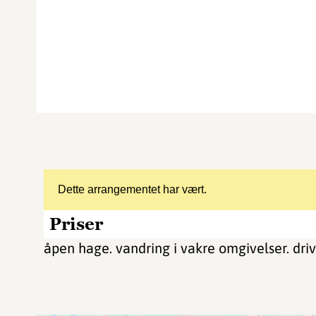
Dette arrangementet har vært.
Priser
åpen hage. vandring i vakre omgivelser. drivh