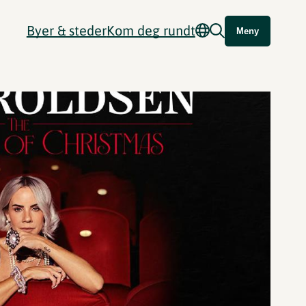
Byer & steder
Kom deg rundt
Meny