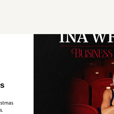
as
istmas
s.