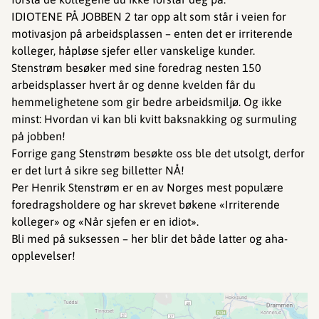
IDIOTENE PÅ JOBBEN 2 tar opp alt som står i veien for
motivasjon på arbeidsplassen – enten det er irriterende
kolleger, håpløse sjefer eller vanskelige kunder.
Stenstrøm besøker med sine foredrag nesten 150
arbeidsplasser hvert år og denne kvelden får du
hemmelighetene som gir bedre arbeidsmiljø. Og ikke
minst: Hvordan vi kan bli kvitt baksnakking og surmuling
på jobben!
Forrige gang Stenstrøm besøkte oss ble det utsolgt, derfor
er det lurt å sikre seg billetter NÅ!
Per Henrik Stenstrøm er en av Norges mest populære
foredragsholdere og har skrevet bøkene «Irriterende
kolleger» og «Når sjefen er en idiot».
Bli med på suksessen – her blir det både latter og aha-
opplevelser!