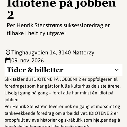
Idiotene på jobben
2
Per Henrik Stenstrøms suksessforedrag er
tilbake i helt ny utgave!
Tinghaugveien 14
, 3140 Nøtterøy
09. nov. 2026
Tider & billetter
Slik takler du IDIOTENE PÅ JOBBEN! 2 er oppfølgeren til
foredraget som har gått for fulle kulturhus de siste årene.
Utsolgt gang på gang – fordi alle har minst én idiot på
jobben.
Per Henrik Stenstrøm leverer nok en gang et morsomt og
tankevekkende foredrag om arbeidslivet. IDIOTENE 2 er
proppfullt av nye historier og skråblikk som hjelper deg å
forstå de kollegene du ikke forstår deg på.