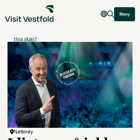
Meny
Hva skjer?
Nøtterøy