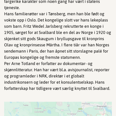
fargerike karakter som noen gang har vært i statens
tjeneste.
Hans familierøtter var i Tønsberg, men han ble født og
vokste opp i Oslo. Det kongelige slott var hans lekeplass
som barn. Fritz Wedel Jarlsberg rekrutterte en konge i
1905, sørget for at Svalbard ble en del av Norge i 1920 og
skjenket sitt gods Skaugum i bryllupsgave til kronprins
Olav og kronprinsesse Märtha. I flere tiår var han Norges
sendemann i Paris, der han åpnet sitt storslagne palé for
Europas kongelige og fremste statsmenn.
Per Arne Totland er forfatter av dokumentar- og
skjønnlitteratur. Han har vært bl.a. avisjournalist, reporter
og programleder i NRK, direktør i et globalt
industrikonsern og leder for et konsulentselskap. Hans
forfatterskap har tidligere vært særlig knyttet til Svalbard.