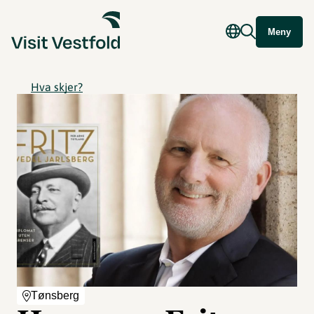
Meny
Hva skjer?
Tønsberg