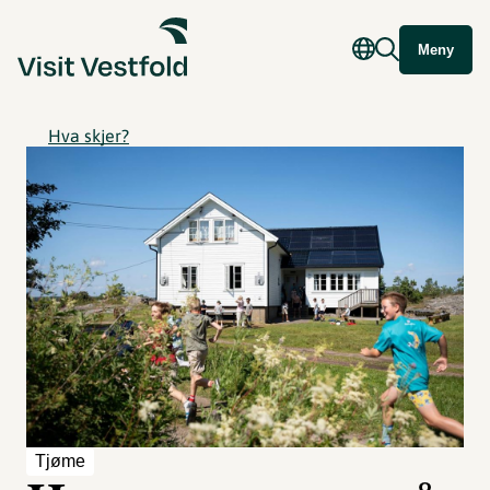
Meny
Hva skjer?
Tjøme