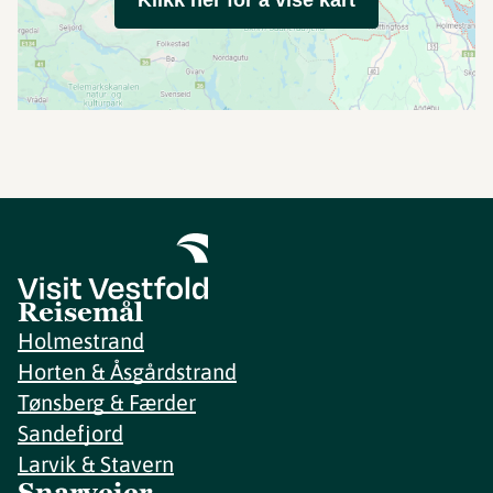
Klikk her for å vise kart
Reisemål
Holmestrand
Horten & Åsgårdstrand
Tønsberg & Færder
Sandefjord
Larvik & Stavern
Snarveier