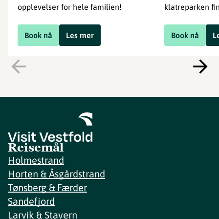
opplevelser for hele familien!
klatreparken fin
Book nå
Les mer
Book nå
L
Reisemål
Holmestrand
Horten & Åsgårdstrand
Tønsberg & Færder
Sandefjord
Larvik & Stavern