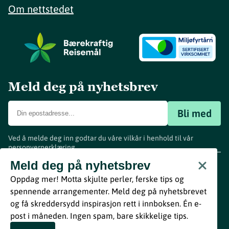
Om nettstedet
Meld deg på nyhetsbrev
Bli med
Ved å melde deg inn godtar du våre vilkår i henhold til vår
personvernerklæring
.
www.visitvestfold.com
Meld deg på nyhetsbrev
Turistinformasjon
Oppdag mer! Motta skjulte perler, ferske tips og
Vestfold Fylkeskommune
spennende arrangementer. Meld deg på nyhetsbrevet
By
Breakfast
og få skreddersydd inspirasjon rett i innboksen. Én e-
post i måneden. Ingen spam, bare skikkelige tips.