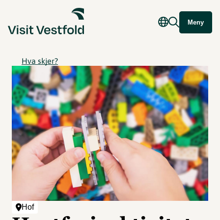
Meny
Hva skjer?
Hof