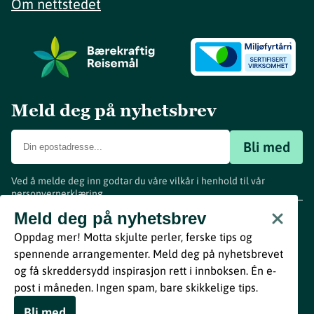
Om nettstedet
Meld deg på nyhetsbrev
Bli med
Ved å melde deg inn godtar du våre vilkår i henhold til vår
personvernerklæring
.
www.visitvestfold.com
Meld deg på nyhetsbrev
Turistinformasjon
Oppdag mer! Motta skjulte perler, ferske tips og
Vestfold Fylkeskommune
spennende arrangementer. Meld deg på nyhetsbrevet
By
Breakfast
og få skreddersydd inspirasjon rett i innboksen. Én e-
post i måneden. Ingen spam, bare skikkelige tips.
Bli med