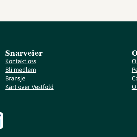
Snarveier
O
Kontakt oss
O
Bli medlem
P
Bransje
C
Kart over Vestfold
O