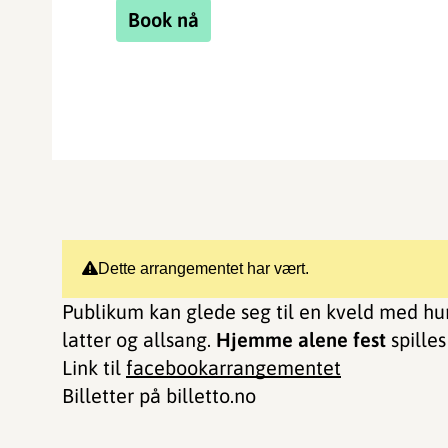
Book nå
Dette arrangementet har vært.
Publikum kan glede seg til en kveld med hum
latter og allsang.
Hjemme alene fest
spilles
Link til
facebookarrangementet
Billetter på billetto.no