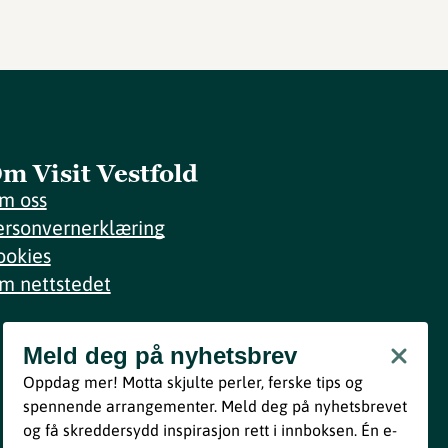
m Visit Vestfold
m oss
ersonvernerklæring
ookies
m nettstedet
Meld deg på nyhetsbrev
Meld deg på nyhetsbrev
Oppdag mer! Motta skjulte perler, ferske tips og
Bli med
spennende arrangementer. Meld deg på nyhetsbrevet
og få skreddersydd inspirasjon rett i innboksen. Én e-
Ved å melde deg inn godtar du våre vilkår i henhold til vår