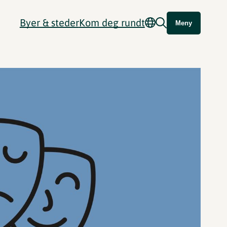
Byer & steder
Kom deg rundt
Meny