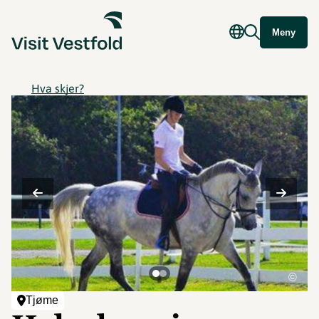
Meny
Hva skjer?
©
Tjøme