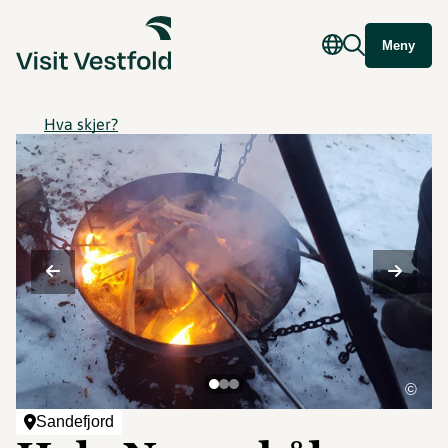
Meny
Hva skjer?
©
Sandefjord