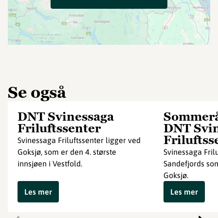
Se også
DNT Svinessaga
Sommerå
Friluftssenter
DNT Svi
Friluftss
Svinessaga Friluftssenter ligger ved
Goksjø, som er den 4. største
Svinessaga Fril
innsjøen i Vestfold.
Sandefjords s
Goksjø.
Les mer
Les mer