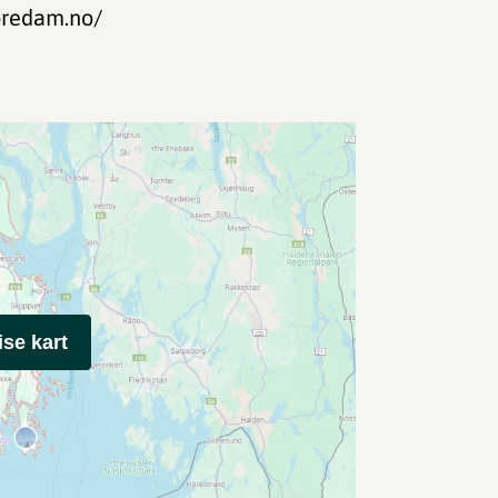
.oredam.no/
ise kart