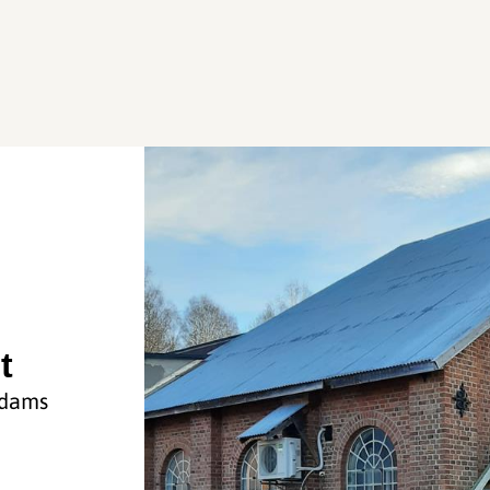
t
edams