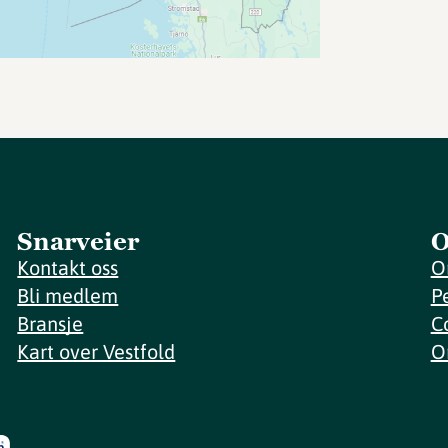
Snarveier
O
Kontakt oss
O
Bli medlem
P
Bransje
C
Kart over Vestfold
O