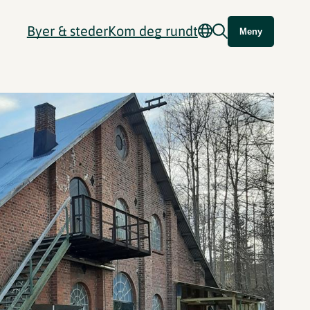
Byer & steder
Kom deg rundt
Meny