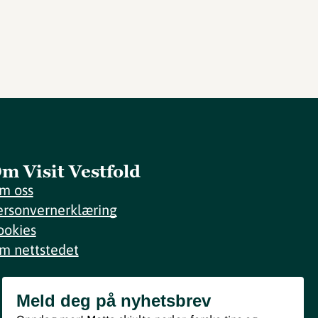
m Visit Vestfold
m oss
ersonvernerklæring
ookies
m nettstedet
Meld deg på nyhetsbrev
Meld deg på nyhetsbrev