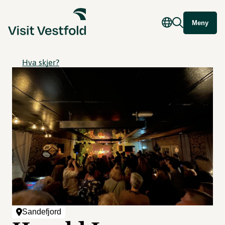
Meny
Hva skjer?
Sandefjord