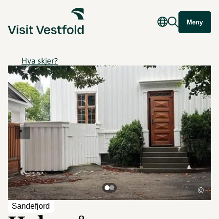
Meny
Hva skjer?
©
Sandefjord