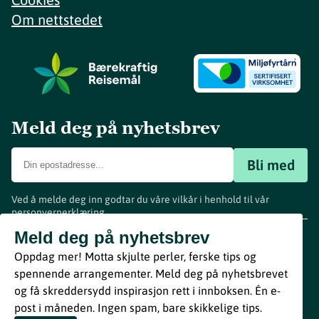
Om nettstedet
Meld deg på nyhetsbrev
Bli med
Ved å melde deg inn godtar du våre vilkår i henhold til vår
personvernerklæring
.
www.visitvestfold.com
Meld deg på nyhetsbrev
Turistinformasjon
Oppdag mer! Motta skjulte perler, ferske tips og
Vestfold Fylkeskommune
spennende arrangementer. Meld deg på nyhetsbrevet
By
Breakfast
og få skreddersydd inspirasjon rett i innboksen. Én e-
post i måneden. Ingen spam, bare skikkelige tips.