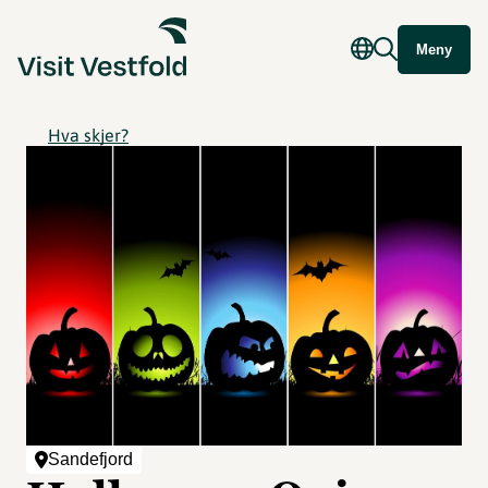
Meny
Hva skjer?
Sandefjord